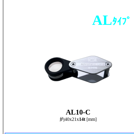
AL
ﾀｲﾌﾟ
AL10-C
約40x21x
14t
[mm]